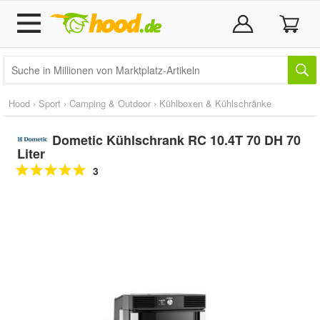
Hood
›
Sport
›
Camping & Outdoor
›
Kühlboxen & Kühlschränke
Dometic Kühlschrank RC 10.4T 70 DH 70
Liter
3