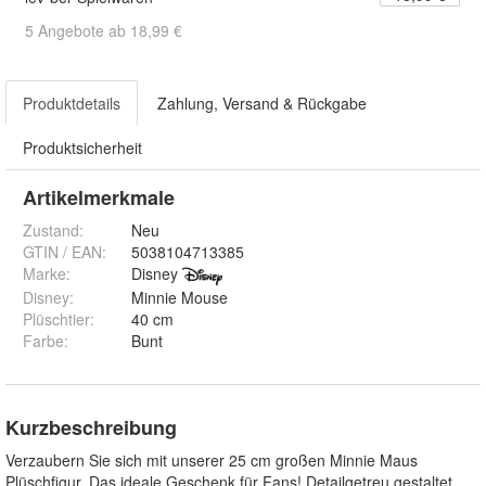
5 Angebote ab 18,99 €
Produktdetails
Zahlung, Versand & Rückgabe
Produktsicherheit
Artikelmerkmale
Zustand:
Neu
GTIN / EAN:
5038104713385
Marke:
Disney
Disney
:
Minnie Mouse
Plüschtier
:
40 cm
Farbe
:
Bunt
Kurzbeschreibung
Verzaubern Sie sich mit unserer 25 cm großen Minnie Maus
Plüschfigur. Das ideale Geschenk für Fans! Detailgetreu gestaltet,