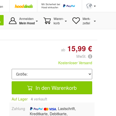
Mit Sicherheit bei
en
Hood einkaufen
Anmelden
Waren-
Merk-
Mein Hood
korb
zettel
15,99 €
ab
MwSt.
Kostenloser Versand
In den Warenkorb
Auf Lager
4
 verkauft
Zahlung
, Lastschrift,
Kreditkarte, Debitkarte,