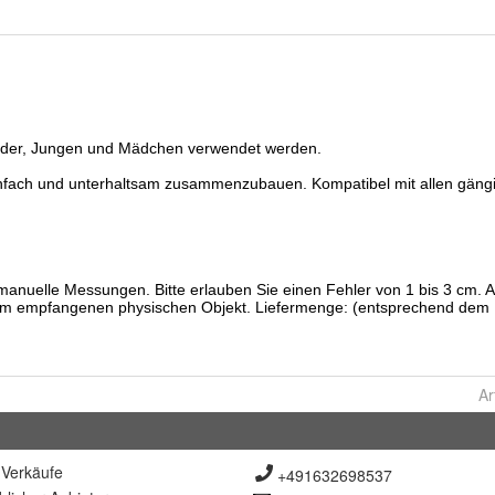
Ar
Verkäufe
+491632698537