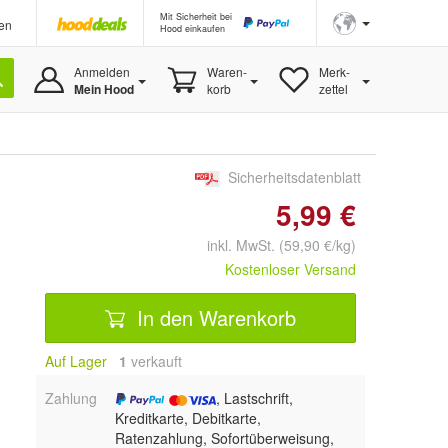
Mit Sicherheit bei
en
Hood einkaufen
Anmelden
Waren-
Merk-
Mein Hood
korb
zettel
Sicherheitsdatenblatt
5,99 €
inkl. MwSt. (59,90 €/kg)
Kostenloser Versand
In den Warenkorb
Auf Lager
1
 verkauft
Zahlung
, Lastschrift,
Kreditkarte, Debitkarte,
Ratenzahlung, Sofortüberweisung,