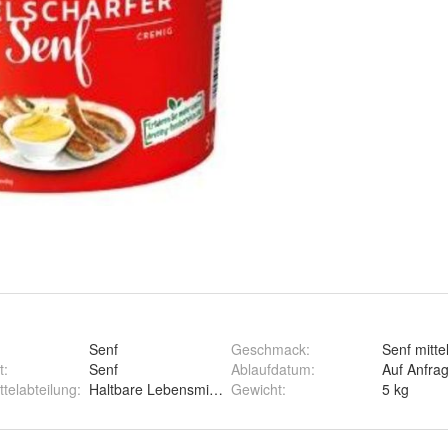
Senf
Geschmack
:
Senf mitte
t
:
Senf
Ablaufdatum
:
Auf Anfra
telabteilung
:
Haltbare Lebensmittel
Gewicht
:
5 kg