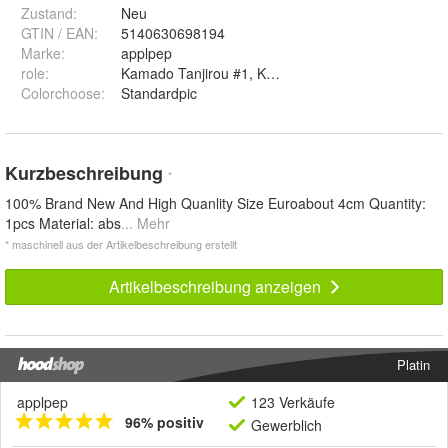
Zustand:
Neu
GTIN / EAN:
5140630698194
Marke:
applpep
role
:
Kamado Tanjirou #1, Kamado Nezuko, Kamado Tanji
Colorchoose
:
Standardpic
Kurzbeschreibung
*
100% Brand New And High Quanlity Size Euroabout 4cm Quantity:
1pcs Material: abs
... Mehr
* maschinell aus der Artikelbeschreibung erstellt
Artikelbeschreibung anzeigen
Platin
applpep
123 Verkäufe
96% positiv
Gewerblich