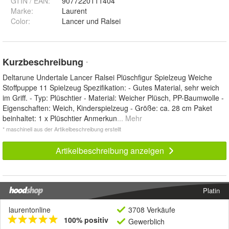
GTIN / EAN:
9077220111404
Marke:
Laurent
Color
:
Lancer und Ralsei
Kurzbeschreibung
*
Deltarune Undertale Lancer Ralsei Plüschfigur Spielzeug Weiche
Stoffpuppe 11 Spielzeug Spezifikation: - Gutes Material, sehr weich
im Griff. - Typ: Plüschtier - Material: Weicher Plüsch, PP-Baumwolle -
Eigenschaften: Weich, Kinderspielzeug - Größe: ca. 28 cm Paket
beinhaltet: 1 x Plüschtier Anmerkun
... Mehr
* maschinell aus der Artikelbeschreibung erstellt
Artikelbeschreibung anzeigen
Platin
laurentonline
3708 Verkäufe
100% positiv
Gewerblich