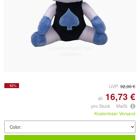
Doppelt antippen zum
vergrößern
- 82%
UVP:
92,00 €
16,73 €
ab
pro Stuck MwSt.
Kostenloser Versand