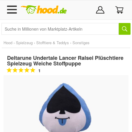
Hood
›
Spielzeug
›
Stofftiere & Teddys
›
Sonstiges
Deltarune Undertale Lancer Ralsei Plüschtiere
Spielzeug Weiche Stoffpuppe
1