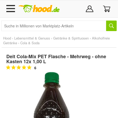
Hood
›
Lebensmittel & Genuss
›
Getränke & Spirituosen
›
Alkoholfreie
Getränke
›
Cola & Soda
Deit Cola-Mix PET Flasche - Mehrweg - ohne
Kasten 12x 1,00 L
6