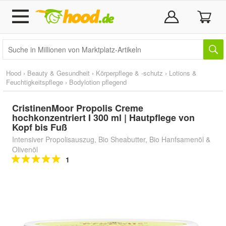
Hood
›
Beauty & Gesundheit
›
Körperpflege & -schutz
›
Lotions &
Feuchtigkeitspflege
›
Bodylotion pflegend
CristinenMoor Propolis Creme
hochkonzentriert I 300 ml | Hautpflege von
Kopf bis Fuß
Intensiver Propolisauszug, Bio Sheabutter, Bio Hanfsamenöl &
Olivenöl
1