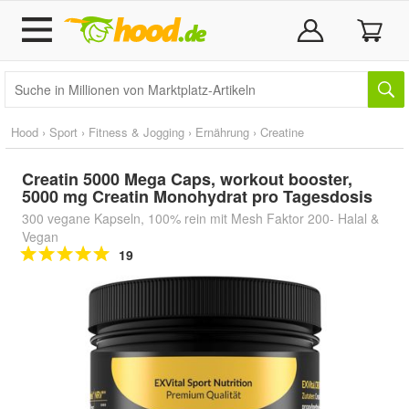
Hood
›
Sport
›
Fitness & Jogging
›
Ernährung
›
Creatine
Creatin 5000 Mega Caps, workout booster,
5000 mg Creatin Monohydrat pro Tagesdosis
300 vegane Kapseln, 100% rein mit Mesh Faktor 200- Halal &
Vegan
19