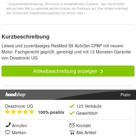
* Zustandsbeschreibung: Technisch in einwandfreiem Zustand - das Gerät weist
wie auf dem Bild zu sehende leichte Kratzer am Gehäuse auf (Der Artikel unterliegt
der verkürzten Gewährleistungsfrist von einem Jahr.)
Kurzbeschreibung
Leises und zuverlässiges ResMed S9 AutoSet CPAP mit neuem
Motor. Fachgerecht geprüft, gereinigt und mit 12 Monaten Garantie
von Desstronic UG.
Artikelbeschreibung anzeigen
Platin
Desstronic UG
123 Verkäufe
100% positiv
Gewerblich
Anrufen
Kontakt
Merken
Alle Artikel