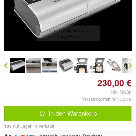
Doppelt antippen zum
vergrößern
230,00 €
inkl. MwSt.
Versandkosten nur 6,50 €
In den Warenkorb
10+
Auf Lager
4
 verkauft
, Lastschrift, Kreditkarte, Debitkarte,