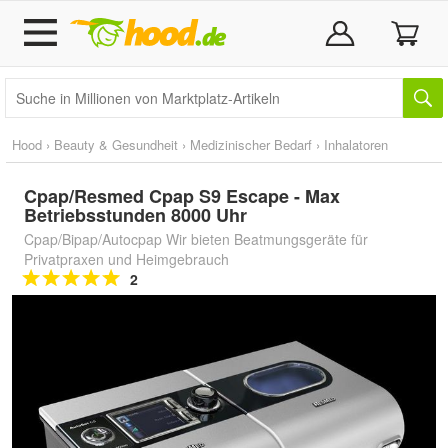
Hood
›
Beauty & Gesundheit
›
Medizinischer Bedarf
›
Inhalatoren
Cpap/Resmed Cpap S9 Escape - Max
Betriebsstunden 8000 Uhr
Cpap/Bipap/Autocpap Wir bieten Beatmungsgeräte für
Privatpraxen und Heimgebrauch
2