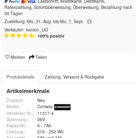
, Lastschrift, Kreditkarte, Debitkarte,
Ratenzahlung, Sofortüberweisung, Überweisung, Bezahlung nach
30 Tagen
Zustellung:
Mo, 31. Aug. bis Mo, 7. Sept.
Verkäufer:
konion_UG
100% positiv
Merken
Teilen
Produktdetails
Zahlung, Versand & Rückgabe
Artikelmerkmale
Zustand:
Neu
Marke:
Conway
Hersteller Nr.:
11317-4
Spannung:
:
36V
Kapazität:
:
6 - 7Ah
Leistung:
:
216 - 252 Wh
Kapazität
:
6Ah und 7Ah