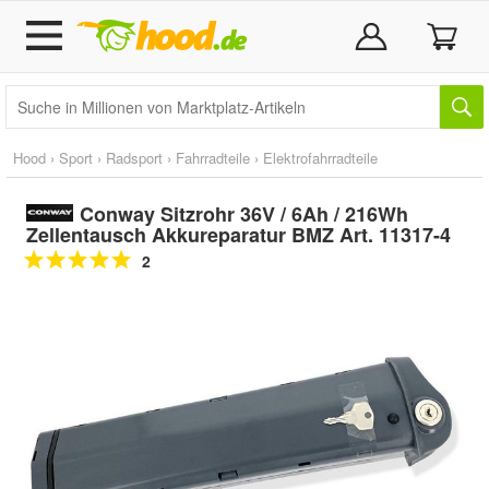
Hood
›
Sport
›
Radsport
›
Fahrradteile
›
Elektrofahrradteile
Conway Sitzrohr 36V / 6Ah / 216Wh
Zellentausch Akkureparatur BMZ Art. 11317-4
2