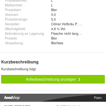
Produkteinheit
:
L
Maßeinheit
:
L
Produktart
:
Bier
Volumen
:
5,0
Produktmenge
:
5,0
Hersteller
:
Cölner Hofbräu P. Josef Früh KG, R
Alkoholgehalt
:
4,8 % Vol.
Anforderung an Lagerung
:
Flasche nicht lange Sonnenlicht aus
Produkt
:
Bier
Verpackung
:
Bierfass
Kurzbeschreibung
Kurzbeschreibung folgt.
Artikelbeschreibung anzeigen
Platin