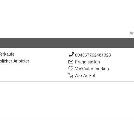
Ar
erkäufe
004367762481323
lich
er Anbieter
Frage stellen
Verkäufer merken
Alle Artikel