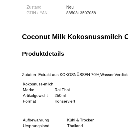
Zustand:
Neu
GTIN / EAN:
8850813507058