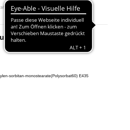
ahl pro Packung
:
1, 3 und 6