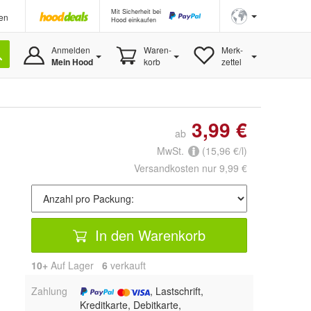
Mit Sicherheit bei
en
Hood einkaufen
Anmelden
Waren-
Merk-
Mein Hood
korb
zettel
3,99 €
ab
MwSt.
(15,96 €/l)
Versandkosten nur 9,99 €
In den Warenkorb
10+
Auf Lager
6
 verkauft
Zahlung
, Lastschrift,
Kreditkarte, Debitkarte,