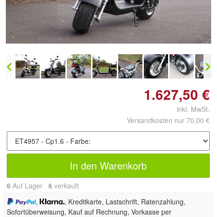
Doppelt antippen zum
vergrößern
1.627,50 €
inkl. MwSt.
Versandkosten nur 70,00 €
In den Warenkorb
6
Auf Lager
6
 verkauft
,
, Kreditkarte, Lastschrift, Ratenzahlung,
Sofortüberweisung,
Kauf auf Rechnung, Vorkasse per