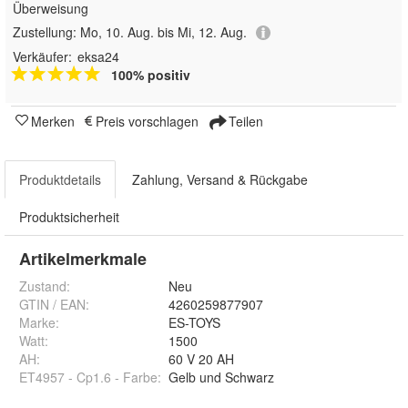
Überweisung
Zustellung:
Mo, 10. Aug. bis Mi, 12. Aug.
Verkäufer:
eksa24
100% positiv
Merken
Preis vorschlagen
Teilen
Produktdetails
Zahlung, Versand & Rückgabe
Produktsicherheit
Artikelmerkmale
Zustand:
Neu
GTIN / EAN:
4260259877907
Marke:
ES-TOYS
Watt
:
1500
AH
:
60 V 20 AH
ET4957 - Cp1.6 - Farbe
:
Gelb und Schwarz