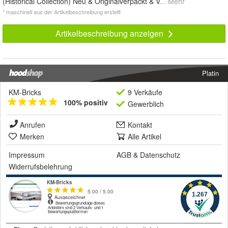
(Historical Collection) Neu & Originalverpackt & V
... Mehr
* maschinell aus der Artikelbeschreibung erstellt
Artikelbeschreibung anzeigen
Platin
KM-Bricks
9 Verkäufe
100% positiv
Gewerblich
Anrufen
Kontakt
Merken
Alle Artikel
Impressum
AGB
&
Datenschutz
Widerrufsbelehrung