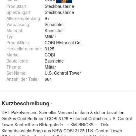
Produktart
:
Steckbausteine
Spielzeugart
:
Steckbausteine
Altersempfehlung
:
9+
Verpackung
:
Schachtel
Material
:
Kunststoff
Typ
:
Militär
Produktlinie
:
COBI Historical Collection
Herstellernummer
:
3125
Marke
:
COBI
Bauteileart
:
Bausteine
Thema
:
Militär
Set Name
:
U.S. Control Tower
Anzahl der Teile
:
664
Kurzbeschreibung
*
DHL Paketversand Schneller Versand einfach & sicher bezahlen
Großes Cobi Sortiment COBI 3125 Historical Collection U.S. Control
Tower Kontrollturm Bildergalerie ..:: KM-BRICKS ::.. Dein
Klemmbaustein-Shop aus NRW COBI 3125 U.S. Control Tower