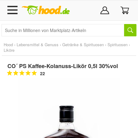
Hood
›
Lebensmittel & Genuss
›
Getränke & Spirituosen
›
Spirituosen
›
Liköre
CO´ PS Kaffee-Kolanuss-Likör 0,5l 30%vol
22