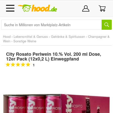
Hood
›
Lebensmittel & Genuss
›
Getränke & Spirituosen
›
Champagner &
Wein
›
Sonstige Weine
City Rosato Perlwein 10.% Vol. 200 ml Dose,
12er Pack (12x0,2 L) Einwegpfand
1