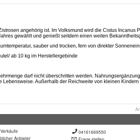
Ar
Verkäufe
04161669550
lich
er Anbieter
Frage stellen