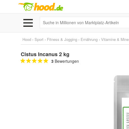
Hood
›
Sport
›
Fitness & Jogging
›
Ernährung
›
Vitamine & Miner
Cistus Incanus 2 kg
3
Bewertungen