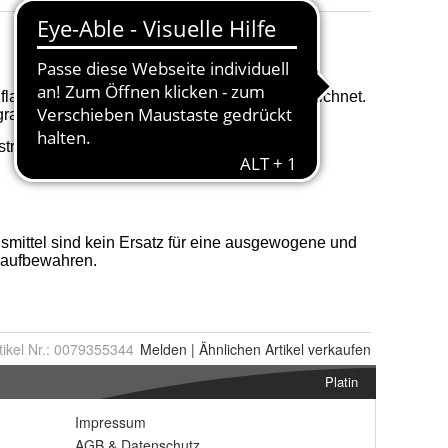
tikel Nr.:
0079355344
Melden
|
Ähnlichen
Artikel verkaufen
Platin
Impressum
AGB
&
Datenschutz