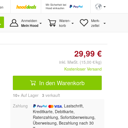
Mit Sicherheit bei
en
Hood einkaufen
Anmelden
Waren-
Merk-
Mein Hood
korb
zettel
29,99 €
inkl. MwSt. (15,00 €/kg)
Kostenloser Versand
In den Warenkorb
10+
Auf Lager
3
 verkauft
Zahlung
, Lastschrift,
Kreditkarte, Debitkarte,
Ratenzahlung, Sofortüberweisung,
Überweisung, Bezahlung nach 30