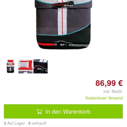
Doppelt antippen zum
vergrößern
86,99 €
inkl. MwSt.
Kostenloser Versand
In den Warenkorb
5
Auf Lager
8
 verkauft