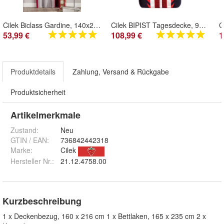
Cilek Biclass Gardine, 140x260 cm
Cilek BIPIST Tagesdecke, 90-100 cm
53,99 €
108,99 €
1
Produktdetails
Zahlung, Versand & Rückgabe
Produktsicherheit
Artikelmerkmale
Zustand:
Neu
GTIN / EAN:
736842442318
Marke:
Cilek
Hersteller Nr.:
21.12.4758.00
Kurzbeschreibung
1 x Deckenbezug, 160 x 216 cm 1 x Bettlaken, 165 x 235 cm 2 x