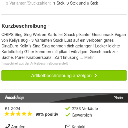
3 Varianten/Stückzahlen
:
1 Stck, 3 Stck und 6 Stck
Kurzbeschreibung
*
CHIPS Sing Sing Weizen-Kartoffel-Snack pikanter Geschmack Vegan
von Kellys 80g - 3 Varianten Stück Lust auf ein verboten gutes
DingEuro Kelly´s Sing Sing nehmen dich gefangen! Locker leichte
Kartoffelteig-Gitter kommen mit pikant-würzigem Geschmack zur
Sache. Purer Knabberspaß - Zart knusprig
... Mehr
* maschinell aus der Artikelbeschreibung erstellt
Artikelbeschreibung anzeigen
Platin
K1-2024
2783 Verkäufe
99% positiv
Gewerblich
Anrufen
Kontakt