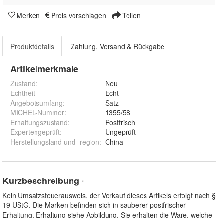
Merken
Preis vorschlagen
Teilen
Produktdetails
Zahlung, Versand & Rückgabe
Artikelmerkmale
Zustand:
Neu
Echtheit
:
Echt
Angebotsumfang
:
Satz
MICHEL-Nummer
:
1355/58
Erhaltungszustand
:
Postfrisch
Expertengeprüft
:
Ungeprüft
Herstellungsland und -region
:
China
Kurzbeschreibung
*
Kein Umsatzsteuerausweis, der Verkauf dieses Artikels erfolgt nach §
19 UStG. Die Marken befinden sich in sauberer postfrischer
Erhaltung. Erhaltung siehe Abbildung. Sie erhalten die Ware, welche