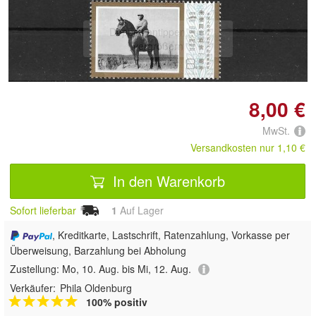
Doppelt antippen zum
vergrößern
8,00 €
MwSt.
Versandkosten nur 1,10 €
In den Warenkorb
Sofort lieferbar
1
Auf Lager
, Kreditkarte, Lastschrift, Ratenzahlung, Vorkasse per
Überweisung, Barzahlung bei Abholung
Zustellung:
Mo, 10. Aug. bis Mi, 12. Aug.
Verkäufer:
Phila Oldenburg
100% positiv