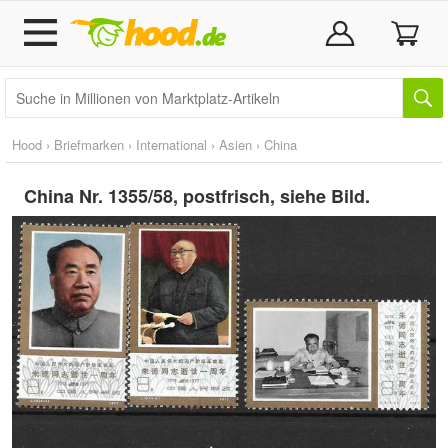
Hood
›
Briefmarken
›
International
›
Asien
›
China
China Nr. 1355/58, postfrisch, siehe Bild.