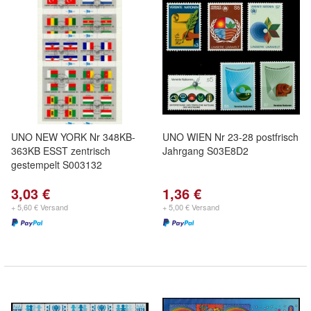
UNO NEW YORK Nr 348KB-
UNO WIEN Nr 23-28 postfrisch
363KB ESST zentrisch
Jahrgang S03E8D2
gestempelt S003132
3,03 €
1,36 €
+ 5,60 € Versand
+ 5,00 € Versand