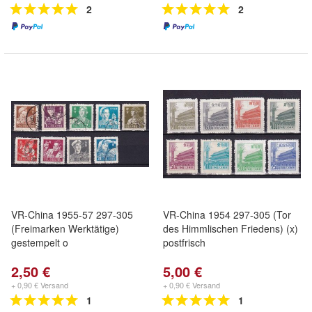
2
2
VR-China 1955-57 297-305
VR-China 1954 297-305 (Tor
(Freimarken Werktätige)
des Himmlischen Friedens) (x)
gestempelt o
postfrisch
2,50 €
5,00 €
+ 0,90 € Versand
+ 0,90 € Versand
1
1