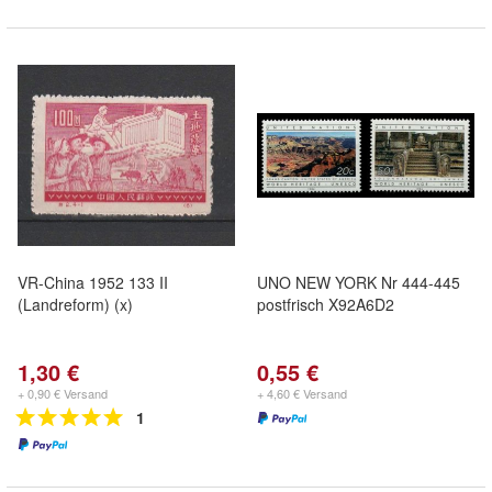
VR-China 1952 133 II
UNO NEW YORK Nr 444-445
(Landreform) (x)
postfrisch X92A6D2
1,30 €
0,55 €
+ 0,90 € Versand
+ 4,60 € Versand
1