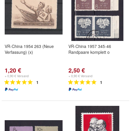
VR-China 1954 263 (Neue
VR-China 1957 345-46
Verfassung) (x)
Randpaare komplett o
1,20 €
2,50 €
+ 0,90 € Versand
+ 0,90 € Versand
1
1