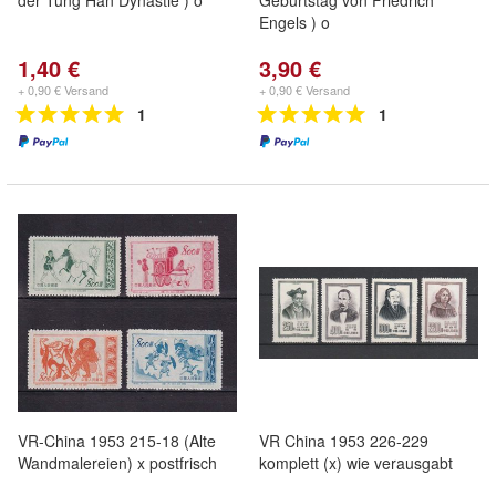
der Tung Han Dynastie ) o
Geburtstag von Friedrich
Engels ) o
1,40 €
3,90 €
+ 0,90 € Versand
+ 0,90 € Versand
1
1
VR-China 1953 215-18 (Alte
VR China 1953 226-229
Wandmalereien) x postfrisch
komplett (x) wie verausgabt