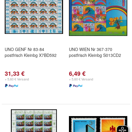
UNO GENF Nr 83-84
UNO WIEN Nr 367-370
postfrisch Kleinbg X7BD592
postfrisch Kleinbg S013CD2
31,33 €
6,49 €
+ 5,60 € Versand
+ 5,60 € Versand