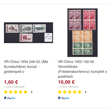
VR-China 1954 249-52 (Alte
VR-China 1952 192-95
Kunstschätze) kompl. -
Viererblöcke
gestempelt o
(Friedenskonferenz) komplett x
postfrisch
1,60 €
10,00 €
+ 0,90 € Versand
+ 0,90 € Versand
1
1