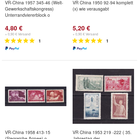
VR-China 1957 345-46 (Welt-
VR China 1950 92-94 komplett
Gewerkschaftskongress)
(x) wie verausgabt
Unterrandviererblock o
4,80 €
5,20 €
+ 0,90 € Versand
+ 0,90 € Versand
1
1
VR-China 1958 413-15
VR China 1953 219 -222 ( 35.
(Siegreiche Armee) o
Jahrestag der