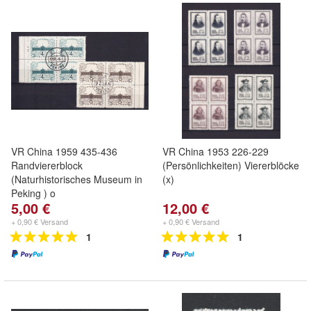
VR China 1959 435-436
VR China 1953 226-229
Randviererblock
(Persönlichkeiten) Viererblöcke
(Naturhistorisches Museum in
(x)
Peking ) o
5,00 €
12,00 €
+ 0,90 € Versand
+ 0,90 € Versand
1
1