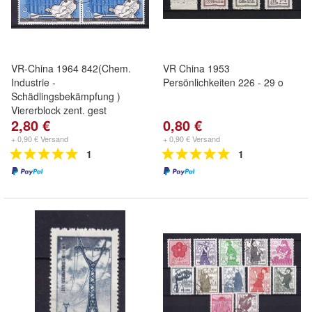
VR-China 1964 842(Chem.
VR China 1953
Industrie -
Persönlichkeiten 226 - 29 o
Schädlingsbekämpfung )
Viererblock zent. gest
2,80 €
0,80 €
+ 0,90 € Versand
+ 0,90 € Versand
1
1