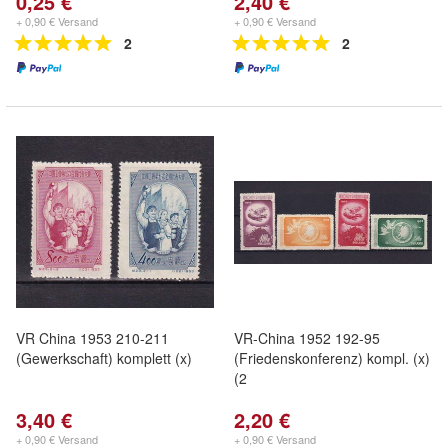
0,25 €
2,40 €
+ 0,90 € Versand
+ 0,90 € Versand
2
2
VR China 1953 210-211
VR-China 1952 192-95
(Gewerkschaft) komplett (x)
(Friedenskonferenz) kompl. (x)
(2
3,40 €
2,20 €
+ 0,90 € Versand
+ 0,90 € Versand