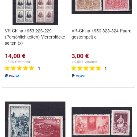
VR China 1953 226-229
VR-China 1956 323-324 Paare
(Persönlichkeiten) Viererblöcke
gestempelt o
selten (x)
14,00 €
3,00 €
+ 3,00 € Versand
+ 0,90 € Versand
1
1