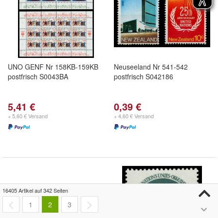
UNO GENF Nr 158KB-159KB
Neuseeland Nr 541-542
postfrisch S0043BA
postfrisch S042186
5,41 €
0,39 €
+ 5,60 € Versand
+ 4,60 € Versand
16405 Artikel auf 342 Seiten
1
2
3