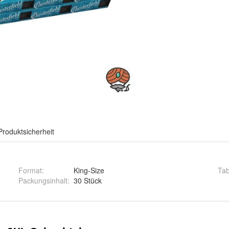
Produktsicherheit
Format
:
King-Size
Ta
Packungsinhalt
:
30 Stück