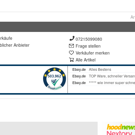
Ar
rkäufe
07215099080
lich
er Anbieter
Frage stellen
Verkäufer merken
Alle Artikel