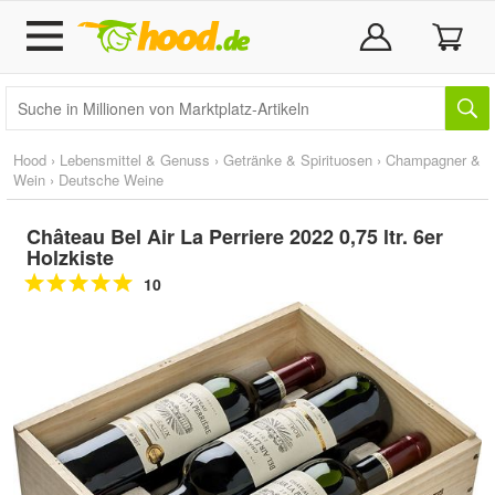
Hood
›
Lebensmittel & Genuss
›
Getränke & Spirituosen
›
Champagner &
Wein
›
Deutsche Weine
Château Bel Air La Perriere 2022 0,75 ltr. 6er
Holzkiste
10