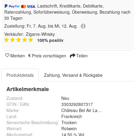
, Lastschrift, Kreditkarte, Debitkarte,
Ratenzahlung, Sofortüberweisung, Überweisung, Bezahlung nach
30 Tagen
Zustellung:
Fr, 7. Aug. bis Mi, 12. Aug.
Verkäufer:
Zigarre-Whisky
100% positiv
Merken
Preis vorschlagen
Teilen
Produktdetails
Zahlung, Versand & Rückgabe
Artikelmerkmale
Zustand:
Neu
GTIN / EAN:
3303292807317
Marke:
Château Bel Air La Perriere
Land
:
Frankreich
Sensorische Beschreibung
:
Trocken
Weinart
:
Rotwein
Alkoholgehalt
:
14,50 % Vol.