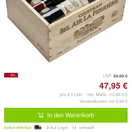
Doppelt antippen zum
vergrößern
- 6%
UVP:
50,90 €
47,95 €
pro 4,5 Liter inkl. MwSt. (10,66 €/l)
Versandkosten nur 5,90 €
In den Warenkorb
Sofort lieferbar
2
Auf Lager
11
 verkauft