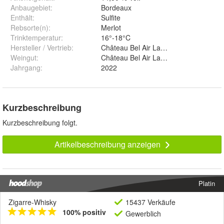
Anbaugebiet
:
Bordeaux
Enthält
:
Sulfite
Rebsorte(n)
:
Merlot
Trinktemperatur
:
16°-18°C
Hersteller / Vertrieb
:
Château Bel Air La Perriere
Weingut
:
Château Bel Air La Perriere
Jahrgang
:
2022
Kurzbeschreibung
Kurzbeschreibung folgt.
Artikelbeschreibung anzeigen
Platin
Zigarre-Whisky
15437 Verkäufe
100% positiv
Gewerblich