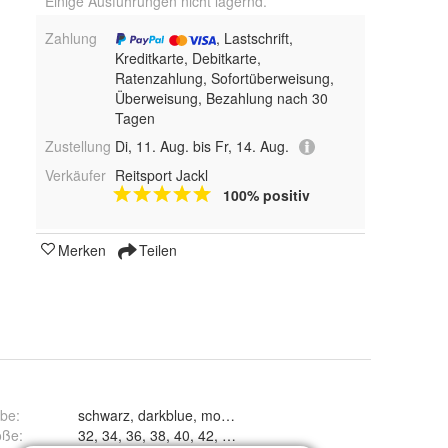
Einige Ausführungen nicht lagernd.
Zahlung
, Lastschrift,
Kreditkarte, Debitkarte,
Ratenzahlung, Sofortüberweisung,
Überweisung, Bezahlung nach 30
Tagen
Zustellung
Di, 11. Aug. bis Fr, 14. Aug.
Verkäufer
Reitsport Jackl
100% positiv
Merken
Teilen
rbe
:
schwarz, darkblue, mocha latte und soft aqua
öße
: