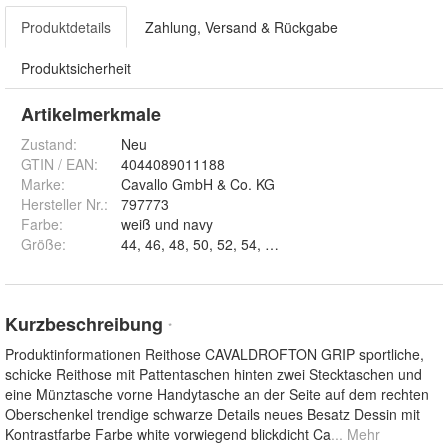
Produktdetails
Zahlung, Versand & Rückgabe
Produktsicherheit
Artikelmerkmale
Zustand:
Neu
GTIN / EAN:
4044089011188
Marke:
Cavallo GmbH & Co. KG
Hersteller Nr.:
797773
Farbe
:
weiß und navy
Größe
:
44, 46, 48, 50, 52, 54, 56 und 58
Kurzbeschreibung
*
Produktinformationen Reithose CAVALDROFTON GRIP sportliche,
schicke Reithose mit Pattentaschen hinten zwei Stecktaschen und
eine Münztasche vorne Handytasche an der Seite auf dem rechten
Oberschenkel trendige schwarze Details neues Besatz Dessin mit
Kontrastfarbe Farbe white vorwiegend blickdicht Ca
... Mehr