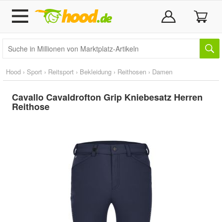
Hood
›
Sport
›
Reitsport
›
Bekleidung
›
Reithosen
›
Damen
Cavallo Cavaldrofton Grip Kniebesatz Herren
Reithose