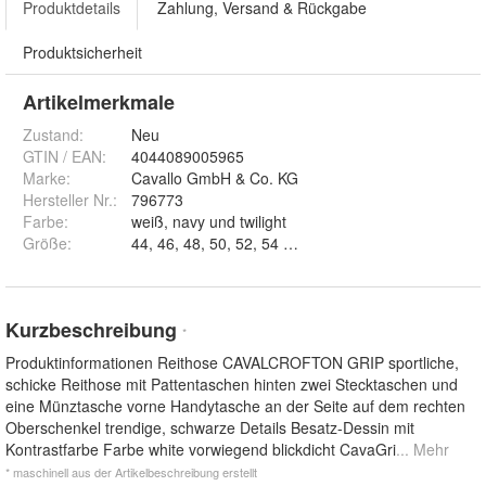
Produktdetails
Zahlung, Versand & Rückgabe
Produktsicherheit
Artikelmerkmale
Zustand:
Neu
GTIN / EAN:
4044089005965
Marke:
Cavallo GmbH & Co. KG
Hersteller Nr.:
796773
Farbe
:
weiß, navy und twilight
Größe
:
44, 46, 48, 50, 52, 54 und 56
Kurzbeschreibung
*
Produktinformationen Reithose CAVALCROFTON GRIP sportliche,
schicke Reithose mit Pattentaschen hinten zwei Stecktaschen und
eine Münztasche vorne Handytasche an der Seite auf dem rechten
Oberschenkel trendige, schwarze Details Besatz-Dessin mit
Kontrastfarbe Farbe white vorwiegend blickdicht CavaGri
... Mehr
* maschinell aus der Artikelbeschreibung erstellt