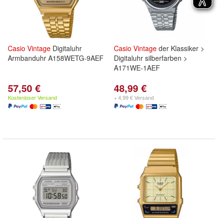
Casio
Vintage
Digitaluhr
Casio
Vintage
der Klassiker >
Armbanduhr A158WETG-9AEF
Digitaluhr silberfarben >
A171WE-1AEF
57,50 €
48,99 €
Kostenloser Versand
+ 4,99 € Versand