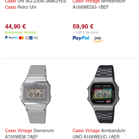
Casio
Uhr AQ-230A-3AMQYES
Casio
Vintage
Armbanduhr
Casio
Retro Uhr
A168WEGG-1BEF
44,90 €
59,90 €
Kostenloser Versand
+ 3,99 € Versand
Casio
Vintage
Damenuhr
Casio
Vintage
Armbanduhr
A700WEM-7AEF
UNO A168WEUC-1AER