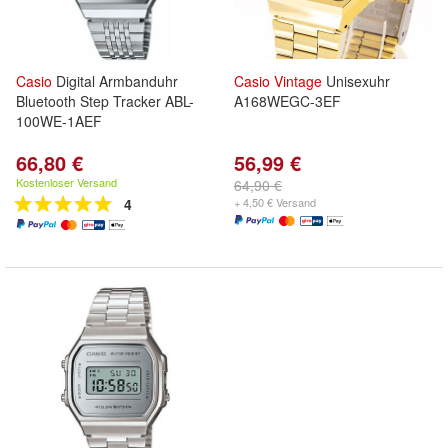
Casio
Digital Armbanduhr
Casio
Vintage
Unisexuhr
Bluetooth Step Tracker ABL-
A168WEGC-3EF
100WE-1AEF
66,80 €
56,99 €
Kostenloser Versand
64,90 €
4
+ 4,50 € Versand