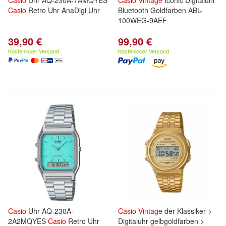
Casio
Uhr AQ-230A-7AMQYES
Casio
Vintage
Iconic Digitaluhr
Casio
Retro Uhr AnaDigi Uhr
Bluetooth Goldfarben ABL-
100WEG-9AEF
39,90 €
99,90 €
Kostenloser Versand
Kostenloser Versand
Casio
Uhr AQ-230A-
Casio
Vintage
der Klassiker >
2A2MQYES
Casio
Retro Uhr
Digitaluhr gelbgoldfarben >