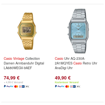
Casio
Vintage
Collection
Casio
Uhr AQ-230A-
Damen Armbanduhr Digital
2A1MQYES
Casio
Retro Uhr
LA680WEGV-9AEF
AnaDigi Uhr
74,99 €
49,90 €
+ 4,99 € Versand
Kostenloser Versand