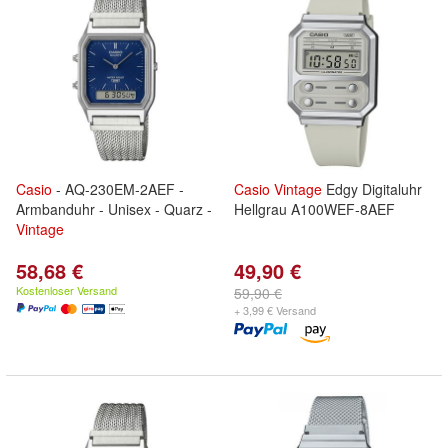
Casio
- AQ-230EM-2AEF -
Casio
Vintage
Edgy Digitaluhr
Armbanduhr - Unisex - Quarz -
Hellgrau A100WEF-8AEF
Vintage
58,68 €
49,90 €
Kostenloser Versand
59,90 €
+ 3,99 € Versand