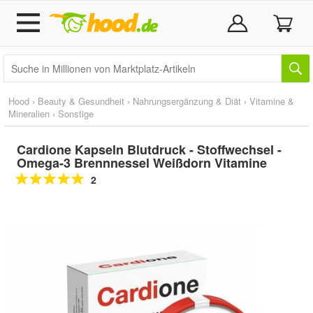
Hood
›
Beauty & Gesundheit
›
Nahrungsergänzung & Diät
›
Vitamine &
Mineralien
›
Sonstige
Cardione Kapseln Blutdruck - Stoffwechsel -
Omega-3 Brennnessel Weißdorn Vitamine
2