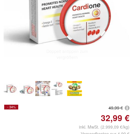
Doppelt antippen zum
vergrößern
- 34%
49,99 €
32,99 €
inkl. MwSt. (2.999,09 €/kg)
Versandkosten nur 4,90 €