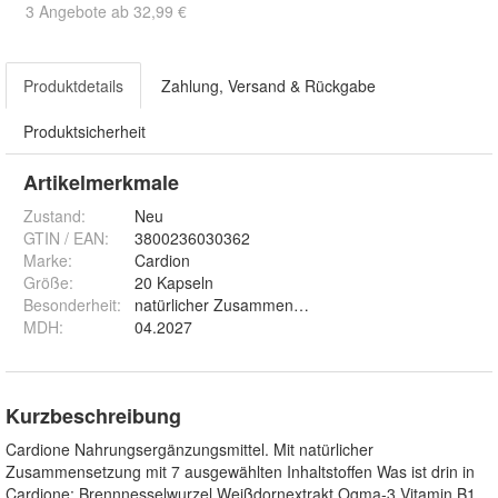
3 Angebote ab 32,99 €
Produktdetails
Zahlung, Versand & Rückgabe
Produktsicherheit
Artikelmerkmale
Zustand:
Neu
GTIN / EAN:
3800236030362
Marke:
Cardion
Größe
:
20 Kapseln
Besonderheit
:
natürlicher Zusammensetzung
MDH
:
04.2027
Kurzbeschreibung
Cardione Nahrungsergänzungsmittel. Mit natürlicher
Zusammensetzung mit 7 ausgewählten Inhaltstoffen Was ist drin in
Cardione: Brennnesselwurzel Weißdornextrakt Ogma-3 Vitamin B1