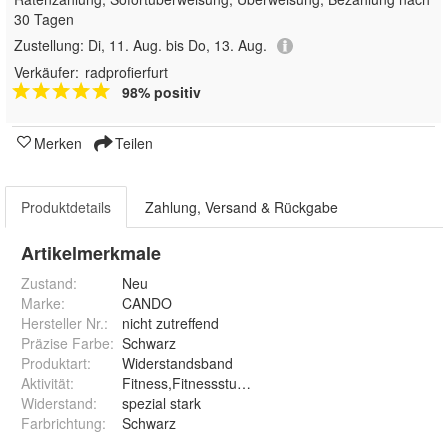
30 Tagen
Zustellung:
Di, 11. Aug. bis Do, 13. Aug.
Verkäufer:
radprofierfurt
98% positiv
Merken
Teilen
Produktdetails
Zahlung, Versand & Rückgabe
Artikelmerkmale
Zustand:
Neu
Marke:
CANDO
Hersteller Nr.:
nicht zutreffend
Präzise Farbe
:
Schwarz
Produktart
:
Widerstandsband
Aktivität
:
Fitness,Fitnessstudio & Training
Widerstand
:
spezial stark
Farbrichtung
:
Schwarz