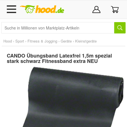
Hood
›
Sport
›
Fitness & Jogging
›
Geräte
›
Kleinstgeräte
CANDO Übungsband Latexfrei 1,5m spezial
stark schwarz Fitnessband extra NEU