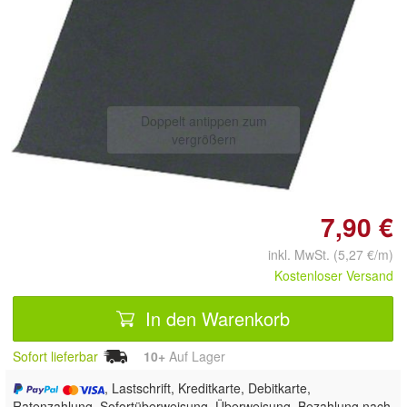
Doppelt antippen zum
vergrößern
7,90 €
inkl. MwSt. (5,27 €/m)
Kostenloser Versand
In den Warenkorb
Sofort lieferbar
10+
Auf Lager
, Lastschrift, Kreditkarte, Debitkarte,
Ratenzahlung, Sofortüberweisung, Überweisung, Bezahlung nach