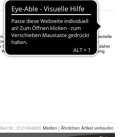
tikel Nr.:
0121694983
Melden
|
Ähnlichen
Artikel verkaufen