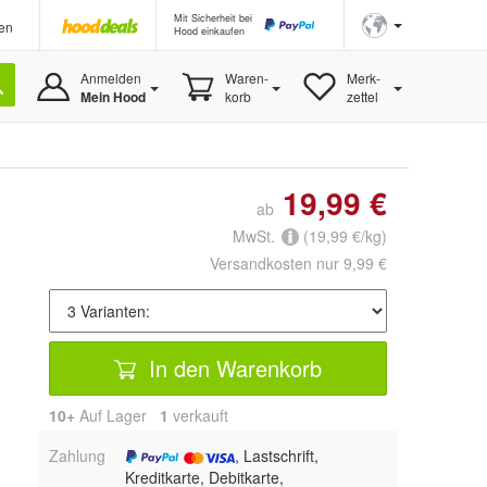
Mit Sicherheit bei
en
Hood einkaufen
Anmelden
Waren-
Merk-
Mein Hood
korb
zettel
19,99 €
ab
MwSt.
(19,99 €/kg)
Versandkosten nur 9,99 €
In den Warenkorb
10+
Auf Lager
1
 verkauft
Zahlung
, Lastschrift,
Kreditkarte, Debitkarte,