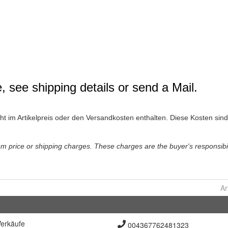
Ar
erkäufe
004367762481323