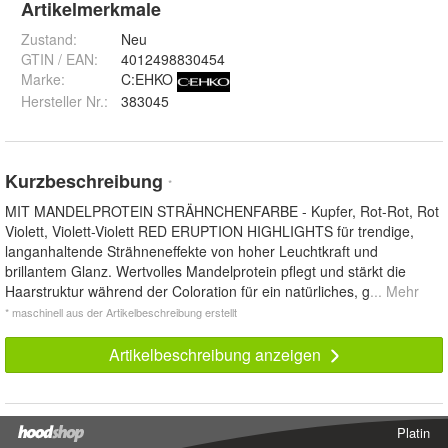
Artikelmerkmale
Zustand:
Neu
GTIN / EAN:
4012498830454
Marke:
C:EHKO
Hersteller Nr.:
383045
Kurzbeschreibung
*
MIT MANDELPROTEIN STRÄHNCHENFARBE - Kupfer, Rot-Rot, Rot
Violett, Violett-Violett RED ERUPTION HIGHLIGHTS für trendige,
langanhaltende Strähneneffekte von hoher Leuchtkraft und
brillantem Glanz. Wertvolles Mandelprotein pflegt und stärkt die
Haarstruktur während der Coloration für ein natürliches, g
... Mehr
* maschinell aus der Artikelbeschreibung erstellt
Artikelbeschreibung anzeigen
Platin