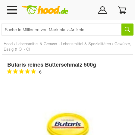
Hood
›
Lebensmittel & Genuss
›
Lebensmittel & Spezialitäten
›
Gewürze,
Essig & Öl
›
Öl
Butaris reines Butterschmalz 500g
6