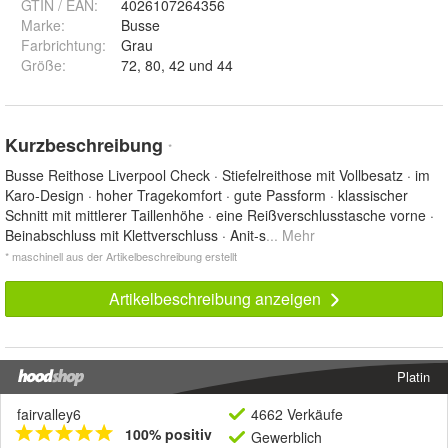
GTIN / EAN:
4026107264356
Marke:
Busse
Farbrichtung
:
Grau
Größe
:
72, 80, 42 und 44
Kurzbeschreibung
*
Busse Reithose Liverpool Check · Stiefelreithose mit Vollbesatz · im
Karo-Design · hoher Tragekomfort · gute Passform · klassischer
Schnitt mit mittlerer Taillenhöhe · eine Reißverschlusstasche vorne ·
Beinabschluss mit Klettverschluss · Anit-s
... Mehr
* maschinell aus der Artikelbeschreibung erstellt
Artikelbeschreibung anzeigen
Platin
fairvalley6
4662 Verkäufe
100% positiv
Gewerblich