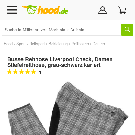
Hood
›
Sport
›
Reitsport
›
Bekleidung
›
Reithosen
›
Damen
Busse Reithose Liverpool Check, Damen
Stiefelreithose, grau-schwarz kariert
1