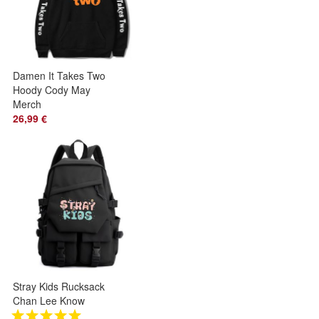
Damen It Takes Two
Hoody Cody May
Merch
Kapuzenpullover
26,99 €
Druck Paar Pullover
XXS-4XL
Stray Kids Rucksack
Chan Lee Know
Han Periphery USB-