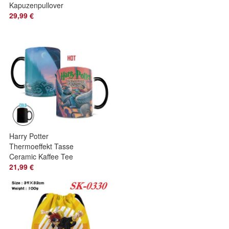
Kapuzenpullover
Cartoon Druck
29,99 €
Teenager Hoody
Sweatshirts
Harry Potter
Thermoeffekt Tasse
Ceramic Kaffee Tee
Milch Becher
21,99 €
Zaubertasse