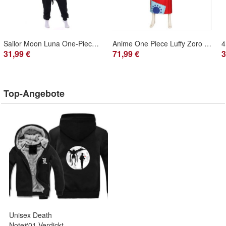
Sailor Moon Luna One-Piece Hooded Pyjama Cosplay Kostüm Winter Robe Schlafanzug
Anime One Piece Luffy Zoro Law Cosplay Kostüm Cos Halloween Party Show
31,99 €
71,99 €
3
Top-Angebote
Unisex Death
Note#01 Verdickt