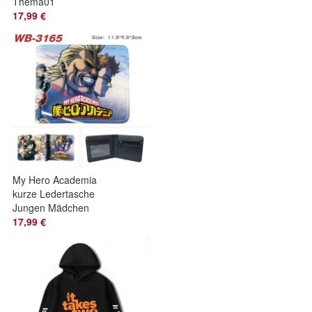
Thema01
Brieftasche
17,99 €
Mädchen Bifold
Geldbörsen
My Hero Academia
kurze Ledertasche
Jungen Mädchen
Wallet kleine
17,99 €
Geldbörsen#01