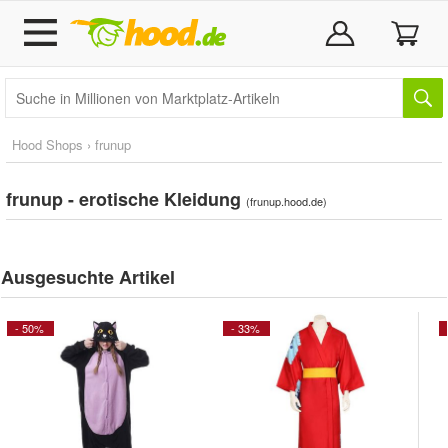
Hood Shops
›
frunup
frunup - erotische Kleidung
(
frunup.hood.de
)
Ausgesuchte Artikel
- 50%
- 33%