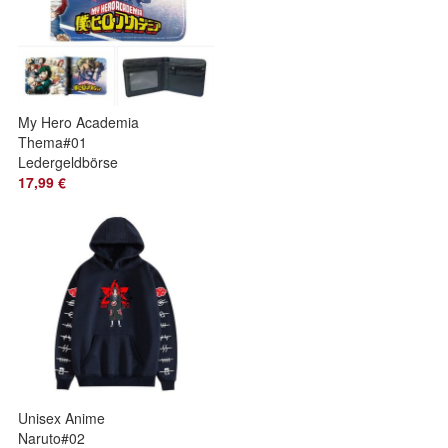
My Hero Academia
Thema#01
Ledergeldbörse
Jungen Mädchen
17,99 €
Bifold kleine
Geldbörsen
Unisex Anime
Naruto#02