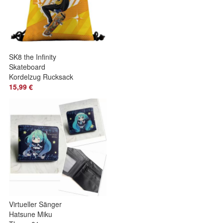
SK8 the Infinity
Skateboard
Kordelzug Rucksack
Reki Snow Miya
15,99 €
Kordelzug Rucksack
Virtueller Sänger
Hatsune Miku