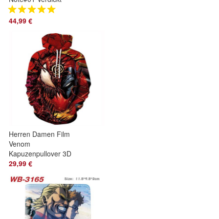
Warmer Kapuze
Mantel Teenager
44,99 €
Zipper Hoodie
Herren Damen Film
Venom
Kapuzenpullover 3D
Druck Paar Hoodie
29,99 €
Sweatshirts