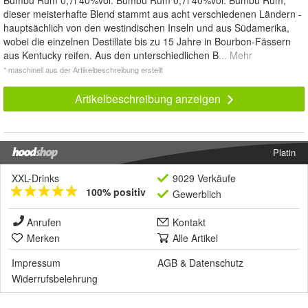
Bumbu Rum 0,7l 40%vol. Bumbu Rum 0,7l 40%vol. Bumbu Rum,
dieser meisterhafte Blend stammt aus acht verschiedenen Ländern -
hauptsächlich von den westindischen Inseln und aus Südamerika,
wobei die einzelnen Destillate bis zu 15 Jahre in Bourbon-Fässern
aus Kentucky reifen. Aus den unterschiedlichen B
... Mehr
* maschinell aus der Artikelbeschreibung erstellt
Artikelbeschreibung anzeigen
Platin
XXL-Drinks
9029 Verkäufe
100% positiv
Gewerblich
Anrufen
Kontakt
Merken
Alle Artikel
Impressum
AGB
&
Datenschutz
Widerrufsbelehrung