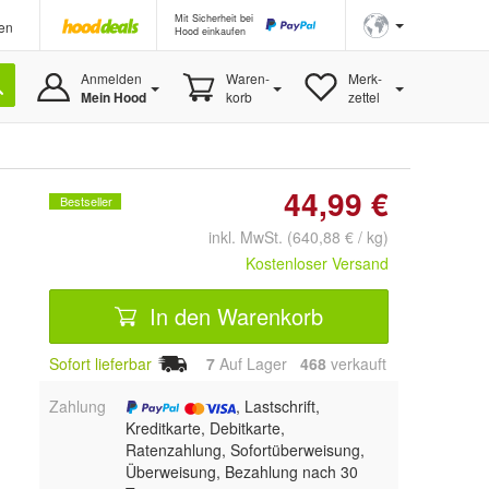
Mit Sicherheit bei
en
Hood einkaufen
Anmelden
Waren-
Merk-
Mein Hood
korb
zettel
44,99 €
Bestseller
inkl. MwSt. (640,88 € / kg)
Kostenloser Versand
In den Warenkorb
Sofort lieferbar
7
Auf Lager
468
 verkauft
Zahlung
, Lastschrift,
Kreditkarte, Debitkarte,
Ratenzahlung, Sofortüberweisung,
Überweisung, Bezahlung nach 30