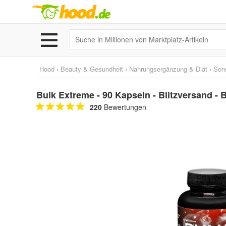
Hood
›
Beauty & Gesundheit
›
Nahrungsergänzung & Diät
›
Son
Bulk Extreme - 90 Kapseln - Blitzversand -
220
Bewertungen