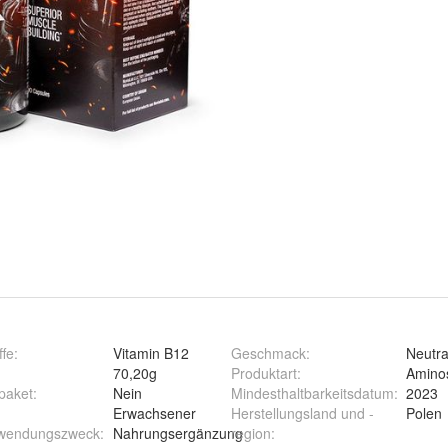
ffe
:
Vitamin B12
Geschmack
:
Neutra
70,20g
Produktart
:
Amino
paket
:
Nein
Mindesthaltbarkeitsdatum
:
2023
:
Erwachsener
Herstellungsland und -
Polen
wendungszweck
:
Nahrungsergänzung
region
: