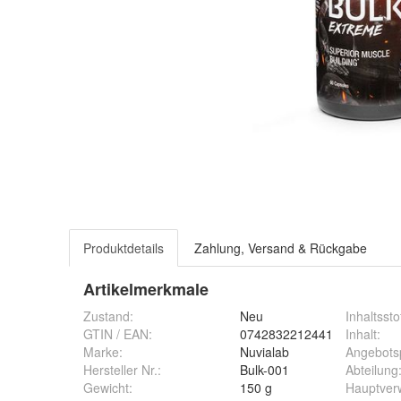
Produktdetails
Zahlung, Versand & Rückgabe
Artikelmerkmale
Zustand:
Neu
Inhaltssto
GTIN / EAN:
0742832212441
Inhalt
:
Marke:
Nuvialab
Angebots
Hersteller Nr.:
Bulk-001
Abteilung
Gewicht
:
150 g
Hauptver