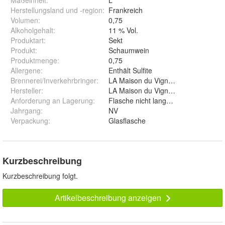
Maßeinheit
:
L
Herstellungsland und -region
:
Frankreich
Volumen
:
0,75
Alkoholgehalt
:
11 % Vol.
Produktart
:
Sekt
Produkt
:
Schaumwein
Produktmenge
:
0,75
Allergene
:
Enthält Sulfite
Brennerei/Inverkehrbringer
:
LA Maison du Vigneron Á, 39570 Ha
Hersteller
:
LA Maison du Vigneron Á, 39570 Ha
Anforderung an Lagerung
:
Flasche nicht lange Sonnenlicht aus
Jahrgang
:
NV
Verpackung
:
Glasflasche
Kurzbeschreibung
Kurzbeschreibung folgt.
Artikelbeschreibung anzeigen