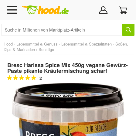
Hood
›
Lebensmittel & Genuss
›
Lebensmittel & Spezialitäten
›
Soßen,
Dips & Marinaden
›
Sonstige
Bresc Harissa Spice Mix 450g vegane Gewürz-
Paste pikante Kräutermischung scharf
2