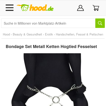
Hood
›
Beauty & Gesundheit
›
Erotik
›
Handschellen, Fessel & Peitschen
Bondage Set Metall Ketten Hogtied Fesselset