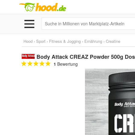
Hood
›
Sport
›
Fitness & Jogging
›
Ernährung
›
Creatine
Body Attack CREAZ Powder 500g Dos
1
Bewertung