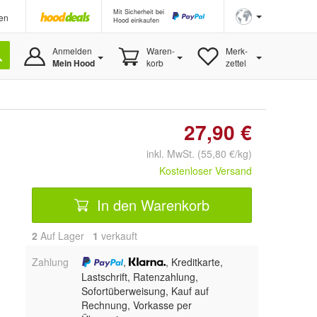
Mit Sicherheit bei
en
Hood einkaufen
Anmelden
Waren-
Merk-
Mein Hood
korb
zettel
27,90 €
inkl. MwSt. (55,80 €/kg)
Kostenloser Versand
In den Warenkorb
2
Auf Lager
1
 verkauft
Zahlung
,
, Kreditkarte,
Lastschrift, Ratenzahlung,
Sofortüberweisung,
Kauf auf
Rechnung, Vorkasse per