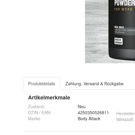
Produktdetails
Zahlung, Versand & Rückgabe
Artikelmerkmale
Zustand:
Neu
GTIN / EAN:
4250350526811
Hersteller
Marke:
Body Attack
Wirkstoff
: