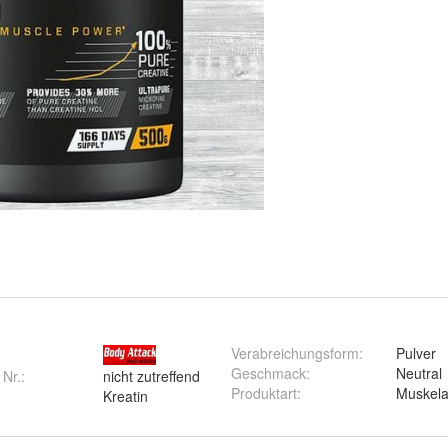
Verabreichungsform
:
Pulver
Geschmack
:
Neutral
 Nr.:
nicht zutreffend
Produktart
:
Muskela
Kreatin