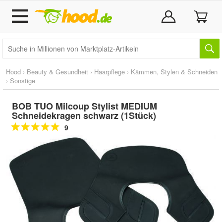
Hood
›
Beauty & Gesundheit
›
Haarpflege
›
Kämmen, Stylen & Schneiden
›
Sonstige
BOB TUO Milcoup Stylist MEDIUM
Schneidekragen schwarz (1Stück)
9