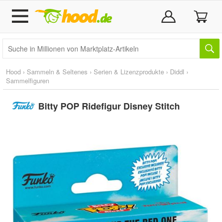
Hood
›
Sammeln & Seltenes
›
Serien & Lizenzprodukte
›
Diddl
›
Sammelfiguren
Bitty POP Ridefigur Disney Stitch