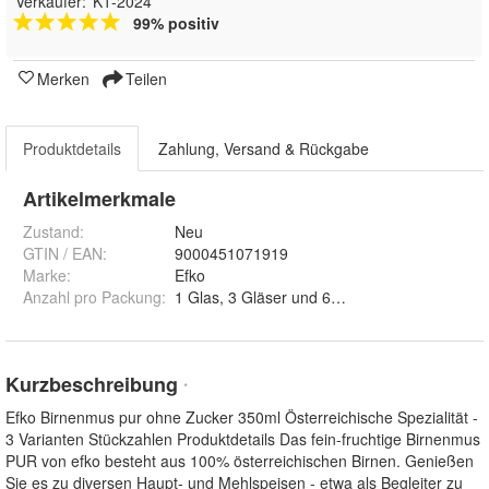
Verkäufer:
K1-2024
99% positiv
Merken
Teilen
Produktdetails
Zahlung, Versand & Rückgabe
Artikelmerkmale
Zustand:
Neu
GTIN / EAN:
9000451071919
Marke:
Efko
Anzahl pro Packung
:
1 Glas, 3 Gläser und 6 Gläser
Kurzbeschreibung
*
Efko Birnenmus pur ohne Zucker 350ml Österreichische Spezialität -
3 Varianten Stückzahlen Produktdetails Das fein-fruchtige Birnenmus
PUR von efko besteht aus 100% österreichischen Birnen. Genießen
Sie es zu diversen Haupt- und Mehlspeisen - etwa als Begleiter zu