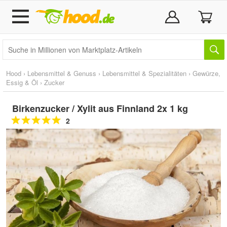
Hood
›
Lebensmittel & Genuss
›
Lebensmittel & Spezialitäten
›
Gewürze,
Essig & Öl
›
Zucker
Birkenzucker / Xylit aus Finnland 2x 1 kg
2