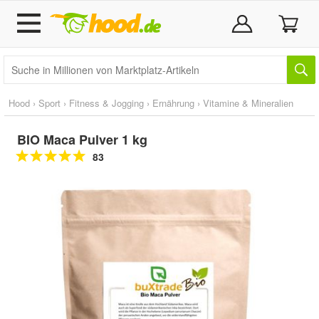
Hood
›
Sport
›
Fitness & Jogging
›
Ernährung
›
Vitamine & Mineralien
BIO Maca Pulver 1 kg
83