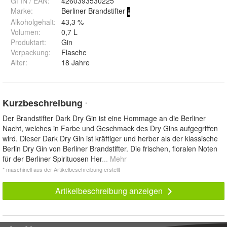
GTIN / EAN:
4260393530225
Marke:
Berliner Brandstifter
Alkoholgehalt
:
43,3 %
Volumen
:
0,7 L
Produktart
:
Gin
Verpackung
:
Flasche
Alter
:
18 Jahre
Kurzbeschreibung
*
Der Brandstifter Dark Dry Gin ist eine Hommage an die Berliner
Nacht, welches in Farbe und Geschmack des Dry Gins aufgegriffen
wird. Dieser Dark Dry Gin ist kräftiger und herber als der klassische
Berlin Dry Gin von Berliner Brandstifter. Die frischen, floralen Noten
für der Berliner Spirituosen Her
... Mehr
* maschinell aus der Artikelbeschreibung erstellt
Artikelbeschreibung anzeigen