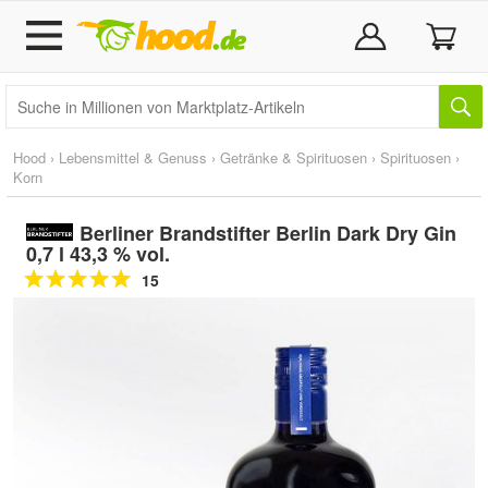
Hood
›
Lebensmittel & Genuss
›
Getränke & Spirituosen
›
Spirituosen
›
Korn
Berliner Brandstifter Berlin Dark Dry Gin
0,7 l 43,3 % vol.
15