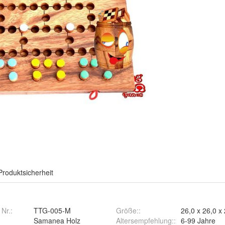
Produktsicherheit
 Nr.:
TTG-005-M
Größe:
:
26,0 x 26,0 x
Samanea Holz
Altersempfehlung:
:
6-99 Jahre