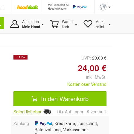
Mit Sicherheit bei
en
Hood einkaufen
Anmelden
Waren-
Merk-
Mein Hood
korb
zettel
- 17%
UVP:
29,00 €
24,00 €
inkl. MwSt.
Kostenloser Versand
In den Warenkorb
Sofort lieferbar
10+
Auf Lager
9
 verkauft
Zahlung
, Kreditkarte, Lastschrift,
Ratenzahlung, Vorkasse per