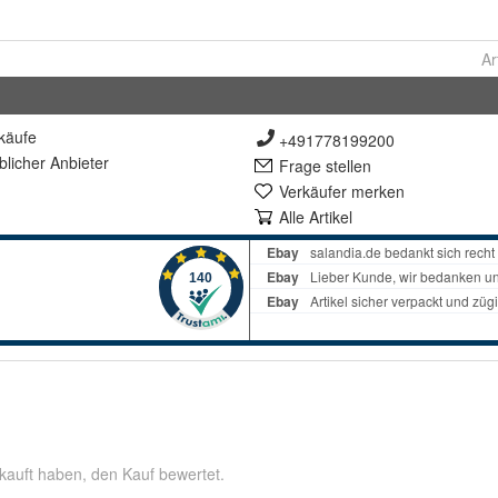
Ar
käufe
+491778199200
lich
er Anbieter
Frage stellen
Verkäufer merken
Alle Artikel
kauft haben, den Kauf bewertet.